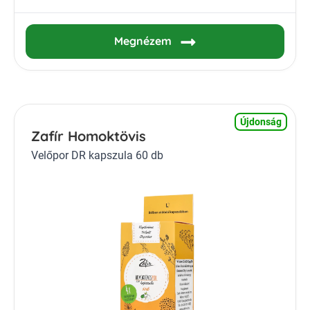
Megnézem
Újdonság
Zafír Homoktövis
Velőpor DR kapszula 60 db