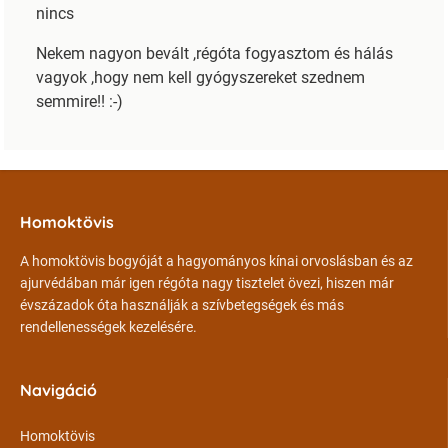
nincs
Nekem nagyon bevált ,régóta fogyasztom és hálás
vagyok ,hogy nem kell gyógyszereket szednem
semmire!! :-)
Homoktövis
A homoktövis bogyóját a hagyományos kínai orvoslásban és az
ajurvédában már igen régóta nagy tisztelet övezi, hiszen már
évszázadok óta használják a szívbetegségek és más
rendellenességek kezelésére.
Navigáció
Homoktövis