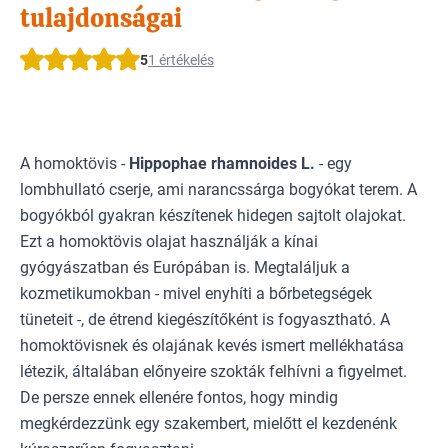
tulajdonságai
5
1 értékelés
A homoktövis -
Hippophae rhamnoides L.
- egy
lombhullató cserje, ami narancssárga bogyókat terem. A
bogyókból gyakran készítenek hidegen sajtolt olajokat.
Ezt a homoktövis olajat használják a kínai
gyógyászatban és Európában is. Megtaláljuk a
kozmetikumokban - mivel enyhíti a bőrbetegségek
tüneteit -, de étrend kiegészítőként is fogyasztható. A
homoktövisnek és olajának kevés ismert mellékhatása
létezik, általában előnyeire szokták felhívni a figyelmet.
De persze ennek ellenére fontos, hogy mindig
megkérdezzünk egy szakembert, mielőtt el kezdenénk