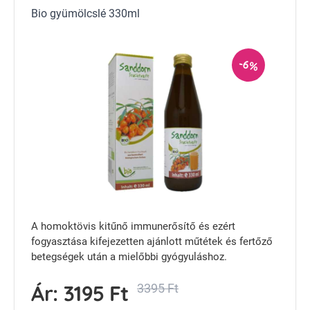
Bio gyümölcslé 330ml
-6%
A homoktövis kitűnő immunerősítő és ezért
fogyasztása kifejezetten ajánlott műtétek és fertőző
betegségek után a mielőbbi gyógyuláshoz.
Ár:
3195 Ft
3395 Ft