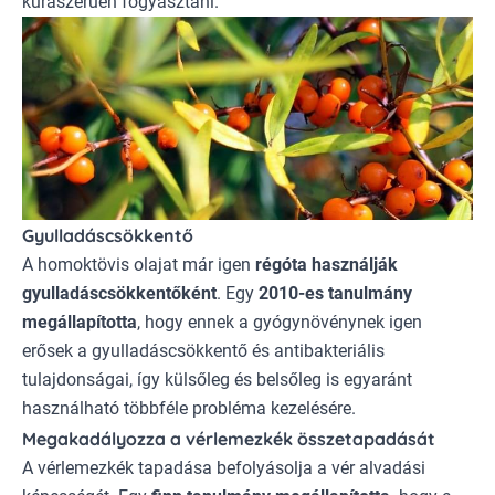
kúraszerűen fogyasztani.
Gyulladáscsökkentő
A homoktövis olajat már igen
régóta használják
gyulladáscsökkentőként
. Egy
2010-es tanulmány
megállapította
, hogy
ennek a gyógynövénynek
igen
erősek a gyulladáscsökkentő és antibakteriális
tulajdonságai, így külsőleg és belsőleg is egyaránt
használható többféle probléma kezelésére.
Megakadályozza a vérlemezkék összetapadását
A vérlemezkék tapadása befolyásolja a vér alvadási