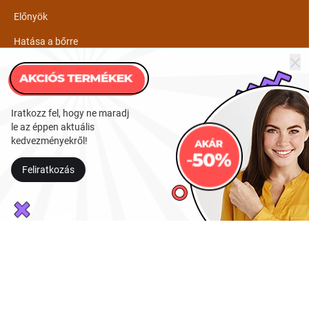
Előnyök
Hatása a bőrre
Hajápolási tanácsok
Akne kezelése
Iratkozz fel, hogy ne maradj
Homoktövis olaj
le az éppen aktuális
kedvezményekről!
GYIK
Homoktövis termékek ITT!
Feliratkozás
Ahol kapható
Homoktövis termékek megvásárolhatóak budapesti üzleteinkben
vagy online webáruházunkon keresztül.
Budapesti üzletek:
1137 Budapest, Szent István körút 18.