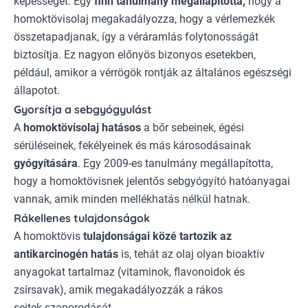
képességét. Egy
finn tanulmány megállapította,
hogy a
homoktövisolaj megakadályozza, hogy a vérlemezkék
összetapadjanak, így a véráramlás folytonosságát
biztosítja. Ez nagyon előnyös bizonyos esetekben,
például, amikor a vérrögök rontják az általános egészségi
állapotot.
Gyorsítja a sebgyógyulást
A
homoktövisolaj hatásos
a bőr sebeinek, égési
sérüléseinek, fekélyeinek és más károsodásainak
gyógyítására
. Egy 2009-es tanulmány megállapította,
hogy a homoktövisnek jelentős sebgyógyító hatóanyagai
vannak, amik minden mellékhatás nélkül hatnak.
Rákellenes tulajdonságok
A homoktövis
tulajdonságai közé tartozik az
antikarcinogén hatás
is, tehát az olaj olyan bioaktív
anyagokat tartalmaz (vitaminok, flavonoidok és
zsírsavak), amik megakadályozzák a rákos
sejtek szaporodását.